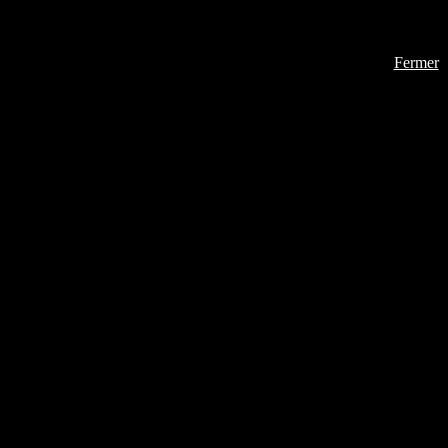
Fermer