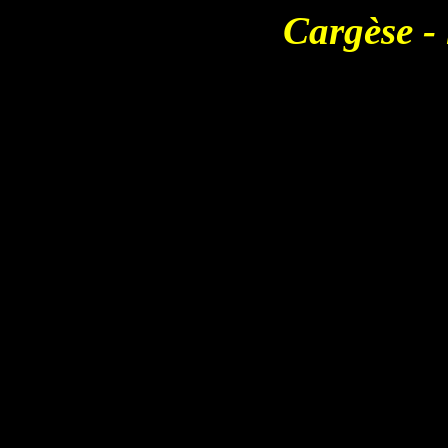
Cargèse - 